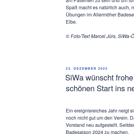
am Patienten zu sein und um fun
Spaß macht es natürlich auch, 
Übungen im Allermöher Badesee
Elbe.
© Foto/Text Marcel Jürs, SiWa-Öf
VERÖFFENTLICHT
23. DEZEMBER 2023
AM
SiWa wünscht frohe
schönen Start ins n
Ein ereignisreiches Jahr neigt 
noch nicht gut um den Verein. 
Vorstand neu aufgestellt. Seitdem
Badesaison 2024 zu machen.