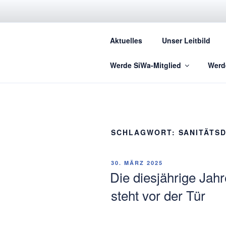
Zum
Inhalt
springen
Aktuelles
Unser Leitbild
Werde SiWa-Mitglied
Werd
SCHLAGWORT:
SANITÄTSD
VERÖFFENTLICHT
30. MÄRZ 2025
AM
Die diesjährige Ja
steht vor der Tür