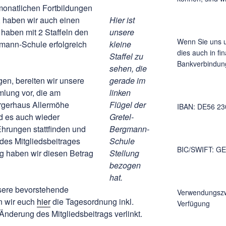
onatlichen Fortbildungen
 haben wir auch einen
Hier ist
 haben mit 2 Staffeln den
unsere
Wenn Sie uns u
mann-Schule erfolgreich
kleine
dies auch in fi
Staffel zu
Bankverbindung
sehen, die
gen, bereiten wir unsere
gerade im
lung vor, die am
linken
rgerhaus Allermöhe
Flügel der
IBAN: DE56 23
rd es auch wieder
Gretel-
hrungen stattfinden und
Bergmann-
des Mitgliedsbeitrages
Schule
BIC/SWIFT: G
g haben wir diesen Betrag
Stellung
bezogen
hat.
sere bevorstehende
Verwendungszw
 wir euch
hier
die Tagesordnung inkl.
Verfügung
nderung des Mitgliedsbeitrags verlinkt.