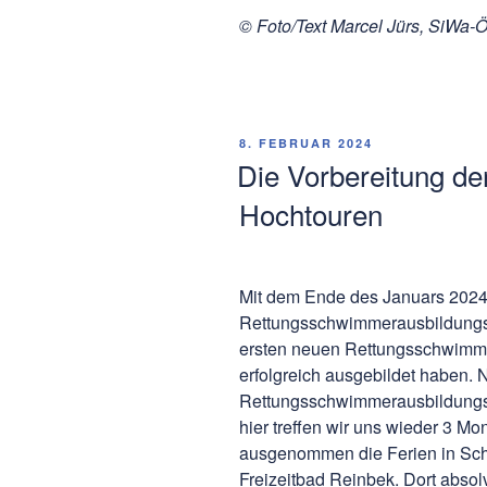
© Foto/Text Marcel Jürs, SiWa-Öf
VERÖFFENTLICHT
8. FEBRUAR 2024
AM
Die Vorbereitung de
Hochtouren
Mit dem Ende des Januars 2024 
Rettungsschwimmerausbildungsl
ersten neuen Rettungsschwimm
erfolgreich ausgebildet haben. 
Rettungsschwimmerausbildungs
hier treffen wir uns wieder 3 M
ausgenommen die Ferien in Sch
Freizeitbad Reinbek. Dort absol