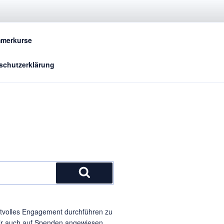
ASSER E.V.
merkurse
schutzerklärung
Suchen
tvolles Engagement durchführen zu
ir auch auf Spenden angewiesen.