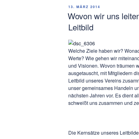
VERÖFFENTLICHT
13. MÄRZ 2014
AM
Wovon wir uns leite
Leitbild
Welche Ziele haben wir? Wonac
Werte? Wie gehen wir miteinan
und Visionen. Wovon träumen w
ausgetauscht, mit Mitgliedern 
Leitbild unseres Vereins zusamm
unser gemeinsames Handeln und 
nächsten Jahren vor. Es dient al
schweißt uns zusammen und zeig
Die Kernsätze unseres Leitbilde