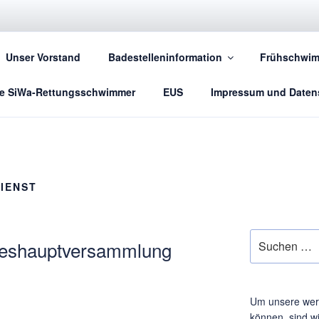
SIWA – SICHERES W
Unser Vorstand
Badestelleninformation
Frühschwim
Wasserrettungs- und Sanitätsdienste
e SiWa-Rettungsschwimmer
EUS
Impressum und Daten
IENST
Suche
hreshauptversammlung
nach:
Um unsere wer
können, sind w