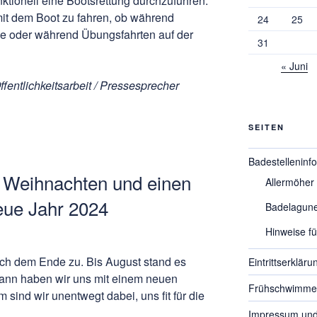
ktionell eine Bootsrettung durchzuführen.
mit dem Boot zu fahren, ob während
24
25
 oder während Übungsfahrten auf der
31
« Juni
fentlichkeitsarbeit / Pressesprecher
SEITEN
Badestelleninf
 Weihnachten und einen
Allermöher
eue Jahr 2024
Badelagun
Hinweise f
sich dem Ende zu. Bis August stand es
Eintrittserkläru
Dann haben wir uns mit einem neuen
Frühschwimme
 sind wir unentwegt dabei, uns fit für die
Impressum und