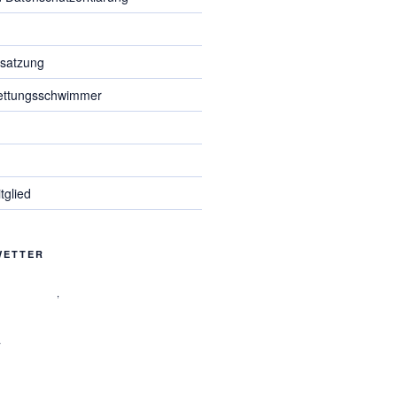
d
ssatzung
ettungsschwimmer
glied
WETTER
,
%