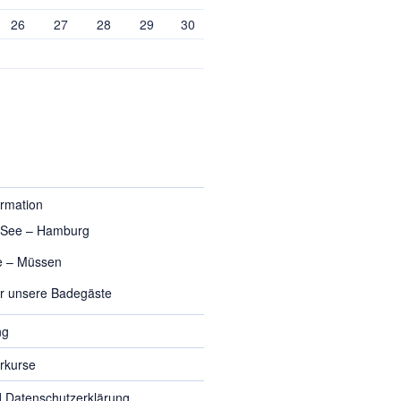
26
27
28
29
30
ormation
 See – Hamburg
e – Müssen
ür unsere Badegäste
ng
rkurse
 Datenschutzerklärung