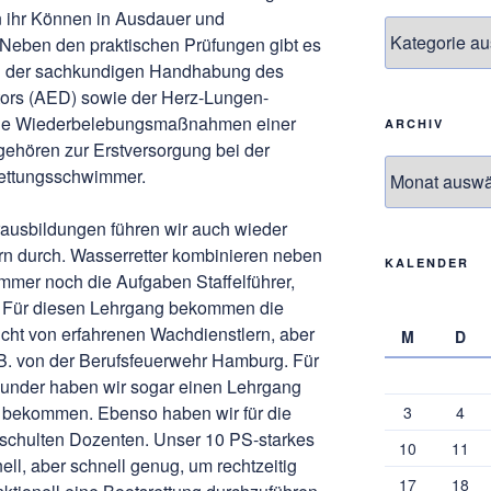
n ihr Können in Ausdauer und
Themen
 Neben den praktischen Prüfungen gibt es
 in der sachkundigen Handhabung des
ators (AED) sowie der Herz-Lungen-
die Wiederbelebungsmaßnahmen einer
ARCHIV
gehören zur Erstversorgung bei der
Archiv
 Rettungsschwimmer.
usbildungen führen wir auch wieder
rn durch. Wasserretter kombinieren neben
KALENDER
mmer noch die Aufgaben Staffelführer,
. Für diesen Lehrgang bekommen die
richt von erfahrenen Wachdienstlern, aber
M
D
B. von der Berufsfeuerwehr Hamburg. Für
kunder haben wir sogar einen Lehrgang
 bekommen. Ebenso haben wir für die
3
4
schulten Dozenten. Unser 10 PS-starkes
10
11
ell, aber schnell genug, um rechtzeitig
17
18