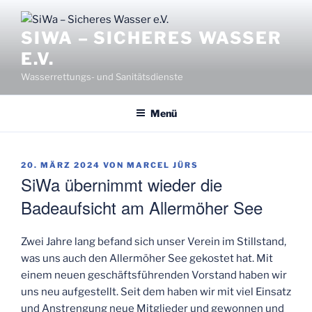
Zum
Inhalt
SIWA – SICHERES WASSER
springen
E.V.
Wasserrettungs- und Sanitätsdienste
Menü
VERÖFFENTLICHT
20. MÄRZ 2024
VON
MARCEL JÜRS
AM
SiWa übernimmt wieder die
Badeaufsicht am Allermöher See
Zwei Jahre lang befand sich unser Verein im Stillstand,
was uns auch den Allermöher See gekostet hat. Mit
einem neuen geschäftsführenden Vorstand haben wir
uns neu aufgestellt. Seit dem haben wir mit viel Einsatz
und Anstrengung neue Mitglieder und gewonnen und