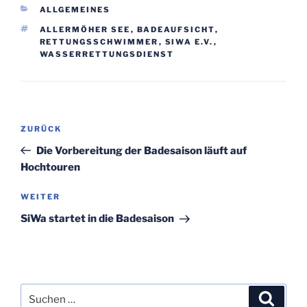
KATEGORIEN
ALLGEMEINES
SCHLAGWÖRTER
ALLERMÖHER SEE
,
BADEAUFSICHT
,
RETTUNGSSCHWIMMER
,
SIWA E.V.
,
WASSERRETTUNGSDIENST
Beitragsnavigation
Vorheriger
ZURÜCK
Beitrag
Die Vorbereitung der Badesaison läuft auf
Hochtouren
Nächster
WEITER
Beitrag
SiWa startet in die Badesaison
Suche
Suche