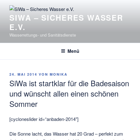
Zum
Inhalt
SIWA – SICHERES WASSER
springen
E.V.
Wasserrettungs- und Sanitätsdienste
Menü
VERÖFFENTLICHT
24. MAI 2014
VON
MONIKA
AM
SiWa ist startklar für die Badesaison
und wünscht allen einen schönen
Sommer
[cycloneslider id=“anbaden-2014″]
Die Sonne lacht, das Wasser hat 20 Grad – perfekt zum