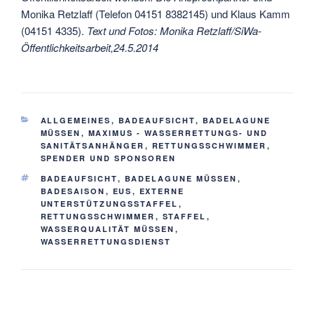
Monika Retzlaff (Telefon 04151 8382145) und Klaus Kamm
(04151 4335).
Text und Fotos: Monika Retzlaff/SiWa-
Öffentlichkeitsarbeit,24.5.2014
KATEGORIEN
ALLGEMEINES
,
BADEAUFSICHT
,
BADELAGUNE
MÜSSEN
,
MAXIMUS - WASSERRETTUNGS- UND
SANITÄTSANHÄNGER
,
RETTUNGSSCHWIMMER
,
SPENDER UND SPONSOREN
SCHLAGWÖRTER
BADEAUFSICHT
,
BADELAGUNE MÜSSEN
,
BADESAISON
,
EUS
,
EXTERNE
UNTERSTÜTZUNGSSTAFFEL
,
RETTUNGSSCHWIMMER
,
STAFFEL
,
WASSERQUALITÄT MÜSSEN
,
WASSERRETTUNGSDIENST
Beitragsnavigation