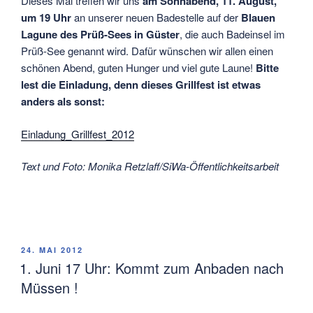
Dieses Mal treffen wir uns
am Sonnabend, 11. August,
um 19 Uhr
an unserer neuen Badestelle auf der
Blauen
Lagune des Prüß-Sees in Güster
, die auch Badeinsel im
Prüß-See genannt wird. Dafür wünschen wir allen einen
schönen Abend, guten Hunger und viel gute Laune!
Bitte
lest die Einladung, denn dieses Grillfest ist etwas
anders als sonst:
Einladung_Grillfest_2012
Text und Foto: Monika Retzlaff/SiWa-Öffentlichkeitsarbeit
VERÖFFENTLICHT
24. MAI 2012
AM
1. Juni 17 Uhr: Kommt zum Anbaden nach
Müssen !