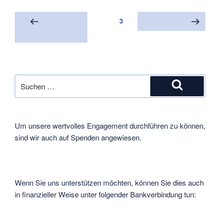
2011
so
Seitennummerierung
Seite
3
Vorherige
Nächste Seite
viele
der
Seite
Wachtage
Beiträge
wie
noch
nie“
Suche
nach:
Suchen
Um unsere wertvolles Engagement durchführen zu können,
sind wir auch auf Spenden angewiesen.
Wenn Sie uns unterstützen möchten, können Sie dies auch
in finanzieller Weise unter folgender Bankverbindung tun: