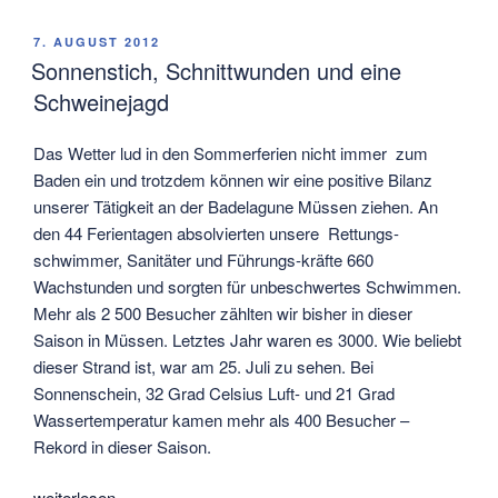
für
Badeaufsicht
VERÖFFENTLICHT
7. AUGUST 2012
AM
und
Sonnenstich, Schnittwunden und eine
Sanitätsdienst
Schweinejagd
geplant“
Das Wetter lud in den Sommerferien nicht immer zum
Baden ein und trotzdem können wir eine positive Bilanz
unserer Tätigkeit an der Badelagune Müssen ziehen. An
den 44 Ferientagen absolvierten unsere Rettungs-
schwimmer, Sanitäter und Führungs-kräfte 660
Wachstunden und sorgten für unbeschwertes Schwimmen.
Mehr als 2 500 Besucher zählten wir bisher in dieser
Saison in Müssen. Letztes Jahr waren es 3000. Wie beliebt
dieser Strand ist, war am 25. Juli zu sehen. Bei
Sonnenschein, 32 Grad Celsius Luft- und 21 Grad
Wassertemperatur kamen mehr als 400 Besucher –
Rekord in dieser Saison.
„Sonnenstich,
weiterlesen