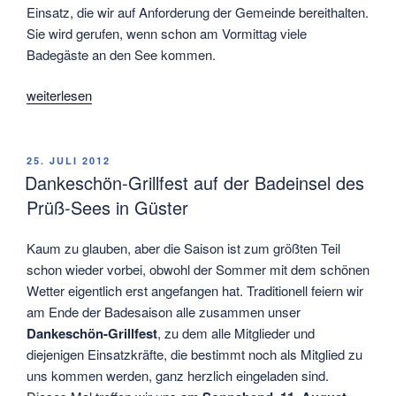
Einsatz, die wir auf Anforderung der Gemeinde bereithalten.
Sie wird gerufen, wenn schon am Vormittag viele
Badegäste an den See kommen.
„Rekord:
weiterlesen
Über
400
Badegäste
VERÖFFENTLICHT
25. JULI 2012
AM
am
Dankeschön-Grillfest auf der Badeinsel des
heißen
Prüß-Sees in Güster
Mittwoch
in
Kaum zu glauben, aber die Saison ist zum größten Teil
Müssen“
schon wieder vorbei, obwohl der Sommer mit dem schönen
Wetter eigentlich erst angefangen hat. Traditionell feiern wir
am Ende der Badesaison alle zusammen unser
Dankeschön-Grillfest
, zu dem alle Mitglieder und
diejenigen Einsatzkräfte, die bestimmt noch als Mitglied zu
uns kommen werden, ganz herzlich eingeladen sind.