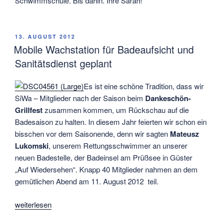
Schwimmschule. Bis dahin. Ihre Sarah!
VERÖFFENTLICHT
13. AUGUST 2012
AM
Mobile Wachstation für Badeaufsicht und
Sanitätsdienst geplant
Es ist eine schöne Tradition, dass wir
SiWa – Mitglieder nach der Saison beim
Dankeschön-
Grillfest
zusammen kommen, um Rückschau auf die
Badesaison zu halten. In diesem Jahr feierten wir schon ein
bisschen vor dem Saisonende, denn wir sagten
Mateusz
Lukomski
, unserem Rettungsschwimmer an unserer
neuen Badestelle, der Badeinsel am Prüßsee in Güster
„Auf Wiedersehen“. Knapp 40 Mitglieder nahmen an dem
gemütlichen Abend am 11. August 2012 teil.
„Mobile
weiterlesen
Wachstation