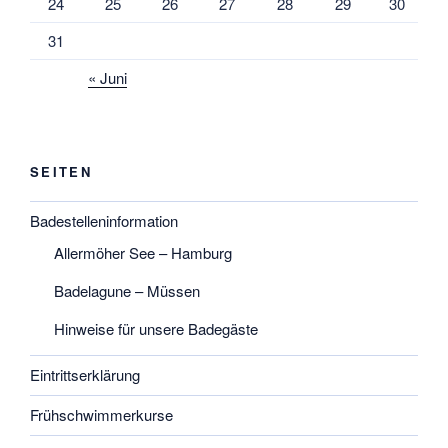
24
25
26
27
28
29
30
31
« Juni
SEITEN
Badestelleninformation
Allermöher See – Hamburg
Badelagune – Müssen
Hinweise für unsere Badegäste
Eintrittserklärung
Frühschwimmerkurse