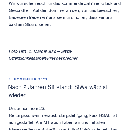
Wir wünschen euch für das kommende Jahr viel Glück und
Gesundheit. Auf den Sommer an den, von uns bewachten,
Badeseen freuen wir uns sehr und hoffen, dass wir uns
bald am Strand sehen.
Foto/Text (c) Marcel Jürs – SiWa-
Öffentlichkeitsarbeit/Pressesprecher
VERÖFFENTLICHT
3. NOVEMBER 2023
AM
Nach 2 Jahren Stillstand: SiWa wächst
wieder
Unser nunmehr 23.
Rettungsschwimmerausbildungslehrgang, kurz RSAL, ist
nun gestartet. Am Mittwoch haben wir uns mit allen
Interessierten im KulturA in der Otto-Grot-Straße getroffen,