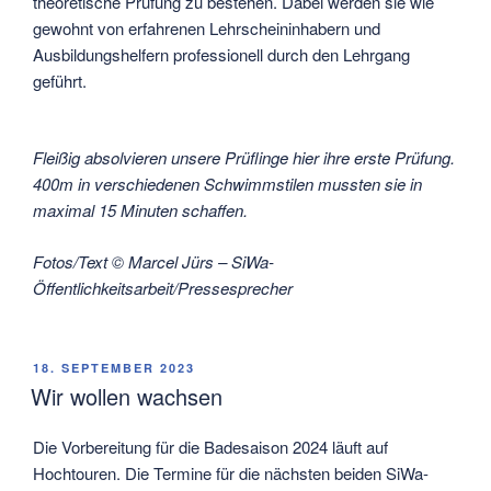
theoretische Prüfung zu bestehen. Dabei werden sie wie
gewohnt von erfahrenen Lehrscheininhabern und
Ausbildungshelfern professionell durch den Lehrgang
geführt.
Fleißig absolvieren unsere Prüflinge hier ihre erste Prüfung.
400m in verschiedenen Schwimmstilen mussten sie in
maximal 15 Minuten schaffen.
Fotos/Text © Marcel Jürs – SiWa-
Öffentlichkeitsarbeit/Pressesprecher
VERÖFFENTLICHT
18. SEPTEMBER 2023
AM
Wir wollen wachsen
Die Vorbereitung für die Badesaison 2024 läuft auf
Hochtouren. Die Termine für die nächsten beiden SiWa-