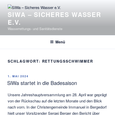
Zum
Inhalt
SIWA – SICHERES WASSER
springen
E.V.
Wasserrettungs- und Sanitätsdienste
Menü
SCHLAGWORT:
RETTUNGSSCHWIMMER
VERÖFFENTLICHT
1. MAI 2024
AM
SiWa startet in die Badesaison
Unsere Jahreshauptversammlung am 28. April war geprägt
von der Rückschau auf die letzten Monate und den Blick
nach vorn. In der Christengemeinde Immanuel in Bergedorf
hielt unser Vorsitzender Sergej Berger den Bericht über