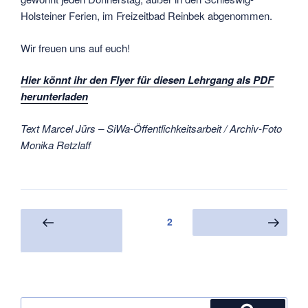
Holsteiner Ferien, im Freizeitbad Reinbek abgenommen.
Wir freuen uns auf euch!
Hier könnt ihr den Flyer für diesen Lehrgang als PDF
herunterladen
Text Marcel Jürs – SiWa-Öffentlichkeitsarbeit / Archiv-Foto
Monika Retzlaff
Seitennummerierung
Seite
2
Vorherige
Nächste Seite
der
Seite
Beiträge
Suche