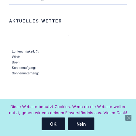
AKTUELLES WETTER
,
Luftfeuchtigkeit: %
Wind:
Böen:
Sonnenaufgang:
Sonnenuntergang:
Diese Website benutzt Cookies. Wenn du die Website weiter
nutzt, gehen wir von deinem Einverständnis aus. Vielen Dank!
Mit Stolz präsentiert von WordPress
OK
Nein