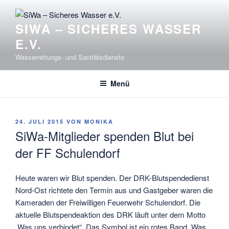
Zum
Inhalt
SIWA – SICHERES WASSER
springen
E.V.
Wasserrettungs- und Sanitätsdienste
Menü
VERÖFFENTLICHT
24. JULI 2015
VON
MONIKA
AM
SiWa-Mitglieder spenden Blut bei
der FF Schulendorf
Heute waren wir Blut spenden. Der DRK-Blutspendedienst
Nord-Ost richtete den Termin aus und Gastgeber waren die
Kameraden der Freiwilligen Feuerwehr Schulendorf. Die
aktuelle Blutspendeaktion des DRK läuft unter dem Motto
„Was uns verbindet“. Das Symbol ist ein rotes Band. Was