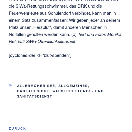
die SiWa-Rettungsschwimmer, das DRK und die
Feuerwehrleute aus Schulendorf verbindet, kann man in
einem Satz zusammenfassen: Wir geben jeder an seinem
Platz unser „Herzblut“, damit anderen Menschen in
Notfällen geholfen werden kann. (c)
Text und Fotos Monika
Retzlaff/ SiWa-Öffentlichkeitsarbeit
[cycloneslider id=“blut-spenden“]
KATEGORIEN
ALLERMÖHER SEE
,
ALLGEMEINES
,
BADEAUFSICHT
,
WASSERRETTUNGS- UND
SANITÄTSDIENST
Beitragsnavigation
Vorheriger
ZURÜCK