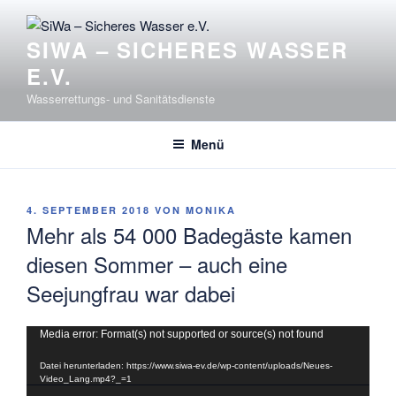
Zum
Inhalt
SIWA – SICHERES WASSER
springen
E.V.
Wasserrettungs- und Sanitätsdienste
Menü
VERÖFFENTLICHT
4. SEPTEMBER 2018
VON
MONIKA
AM
Mehr als 54 000 Badegäste kamen
diesen Sommer – auch eine
Seejungfrau war dabei
Video-
Media error: Format(s) not supported or source(s) not found
Player
Datei herunterladen: https://www.siwa-ev.de/wp-content/uploads/Neues-
Video_Lang.mp4?_=1