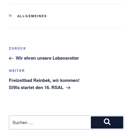
KATEGORIEN
ALLGEMEINES
Beitragsnavigation
Vorheriger
ZURÜCK
Beitrag
Wir ehren unsere Lebensretter
Nächster
WEITER
Beitrag
Freizeitbad Reinbek, wir kommen!
SiWa startet den 16. RSAL
Suche
nach:
Suchen