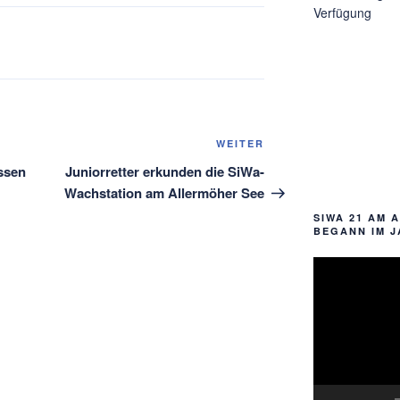
Verfügung
Nächster
WEITER
Beitrag
ssen
Juniorretter erkunden die SiWa-
Wachstation am Allermöher See
SIWA 21 AM 
BEGANN IM J
Video-
Player