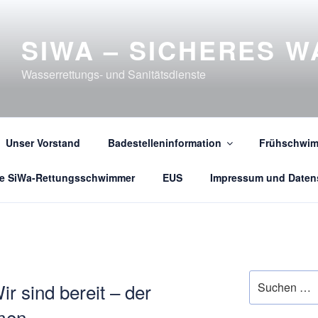
SIWA – SICHERES W
Wasserrettungs- und Sanitätsdienste
Unser Vorstand
Badestelleninformation
Frühschwim
e SiWa-Rettungsschwimmer
EUS
Impressum und Daten
Suche
 sind bereit – der
nach:
mmen…