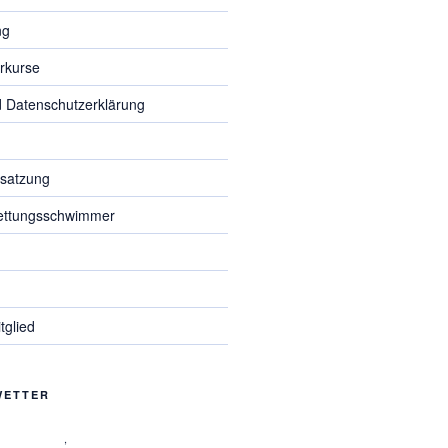
ng
rkurse
 Datenschutzerklärung
d
ssatzung
ettungsschwimmer
glied
WETTER
,