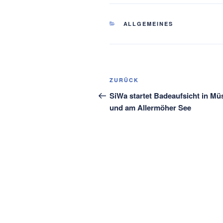
KATEGORIEN
ALLGEMEINES
Beitragsnavigation
Vorheriger
ZURÜCK
Beitrag
SiWa startet Badeaufsicht in Mü
und am Allermöher See