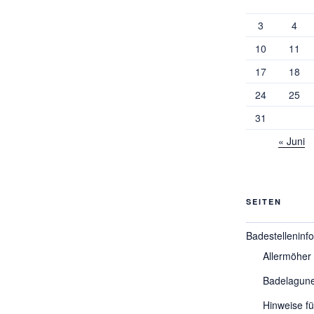
3
4
10
11
17
18
24
25
31
« Juni
SEITEN
Badestelleninf
Allermöher
Badelagun
Hinweise f