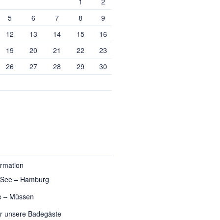
1
2
5
6
7
8
9
12
13
14
15
16
19
20
21
22
23
26
27
28
29
30
ormation
 See – Hamburg
e – Müssen
ür unsere Badegäste