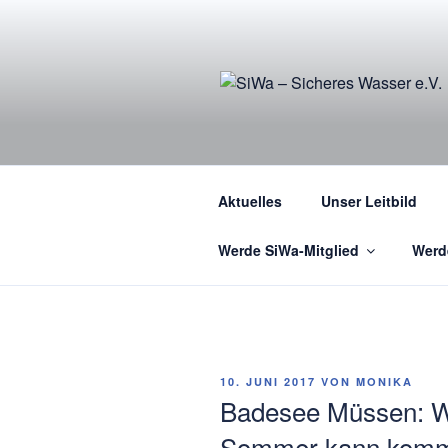
Zum
Inhalt
springen
Aktuelles
Unser Leitbild
Werde SiWa-Mitglied
Werd
VERÖFFENTLICHT
10. JUNI 2017
VON
MONIKA
AM
Badesee Müssen: Wir
Sommer kann ko