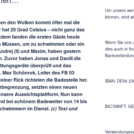
Um unsere wer
können, sind w
hen den Wolken kommt öfter mal die
hat 20 Grad Celsius – nicht ganz das
tzdem fanden die ersten Gäste heute
Wenn Sie uns u
n Müssen, um zu schwimmen oder ein
dies auch in fi
ndrej (li) und Maxim, haben gestern
Bankverbindung
. Zuvor haben Jonas und Daniil die
ettungsgeräte überprüft und das
lt. Max Schönrok, Leiter des FB 03
ner Rick richteten die Badestelle her.
IBAN: DE56 23
rbegrenzung, setzten einen neuen
nsere Aussichtsplattform. Nun kann
d bei schönem Badewetter von 14 bis
BIC/SWIFT: G
schwimmern im Dienst.
(c) Text und
Verwendungszw