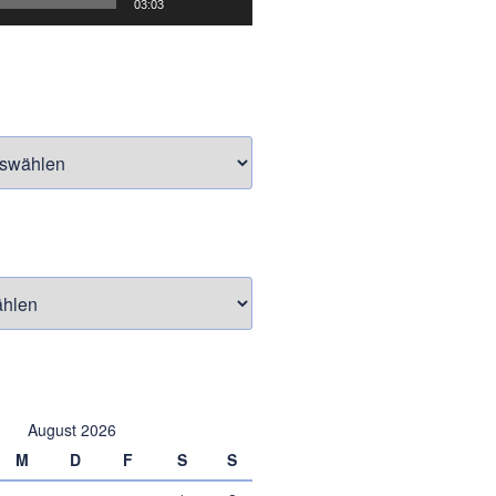
03:03
August 2026
M
D
F
S
S