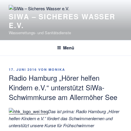
Zum
Inhalt
SIWA – SICHERES WASSER
springen
E.V.
Wasserrettungs- und Sanitätsdienste
Menü
VERÖFFENTLICHT
17. JUNI 2016
VON
MONIKA
AM
Radio Hamburg „Hörer helfen
Kindern e.V.“ unterstützt SiWa-
Schwimmkurse am Allermöher See
Das ist prima: Radio Hamburg „Hörer
helfen Kindern e.V.“ fördert das Schwimmenlernen und
unterstützt unsere Kurse für Frühschwimmer