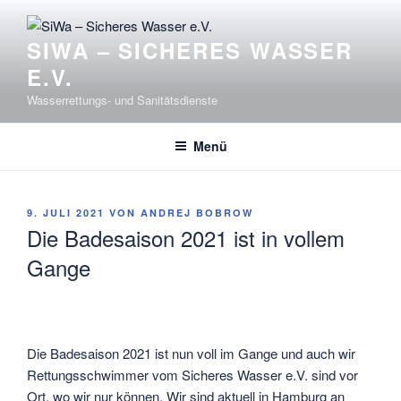
Zum
Inhalt
SIWA – SICHERES WASSER
springen
E.V.
Wasserrettungs- und Sanitätsdienste
Menü
VERÖFFENTLICHT
9. JULI 2021
VON
ANDREJ BOBROW
AM
Die Badesaison 2021 ist in vollem
Gange
Die Badesaison 2021 ist nun voll im Gange und auch wir
Rettungsschwimmer vom Sicheres Wasser e.V. sind vor
Ort, wo wir nur können. Wir sind aktuell in Hamburg an