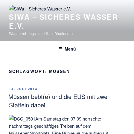
Zum
Inhalt
SIWA – SICHERES WASSER
springen
E.V.
Wasserrettungs- und Sanitätsdienste
Menü
SCHLAGWORT:
MÜSSEN
VERÖFFENTLICHT
14. JULI 2013
AM
Müssen bebt(e) und die EUS mit zwei
Staffeln dabei!
Am Samstag den 07.09 herrschte
nachmittags geschäftiges Treiben auf dem
Müssener Sportplatz. Eine Bühne wurde aufgebaut,