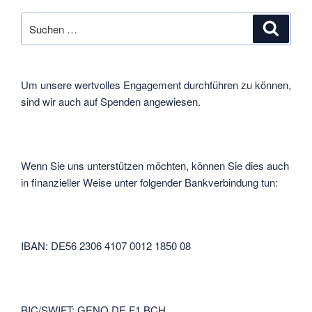
die
EUS
Suche
Suche
mit
nach:
zwei
Staffeln
dabei!“
Um unsere wertvolles Engagement durchführen zu können,
sind wir auch auf Spenden angewiesen.
Wenn Sie uns unterstützen möchten, können Sie dies auch
in finanzieller Weise unter folgender Bankverbindung tun:
IBAN: DE56 2306 4107 0012 1850 08
BIC/SWIFT: GENO DE F1 BCH