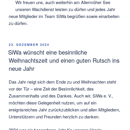
Wir freuen uns, auch weiterhin am Allermöher See
unseren Wachdienst leisten zu dürfen und jedes Jahr
neue Mitglieder im Team SiWa begrüßen sowie einarbeiten
zu dürfen.
VERÖFFENTLICHT
23. DEZEMBER 2024
AM
SiWa wünscht eine besinnliche
Weihnachtszeit und einen guten Rutsch ins
neue Jahr
Das Jahr neigt sich dem Ende zu und Weihnachten steht
vor der Tür – eine Zeit der Besinnlichkeit, des
Zusammenhalts und des Dankes. Auch wir, SiWa e. V.,
möchten diese Gelegenheit nutzen, um auf ein
ereignisreiches Jahr zurückzublicken und allen Mitgliedern,
Unterstützern und Freunden herzlich zu danken.
2024 war ein besonderes Jahr für unseren Verein.