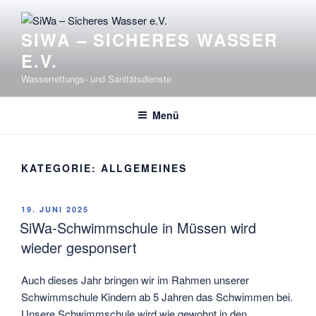
Zum
Inhalt
SIWA – SICHERES WASSER
springen
E.V.
Wasserrettungs- und Sanitätsdienste
Menü
KATEGORIE:
ALLGEMEINES
VERÖFFENTLICHT
19. JUNI 2025
AM
SiWa-Schwimmschule in Müssen wird
wieder gesponsert
Auch dieses Jahr bringen wir im Rahmen unserer
Schwimmschule Kindern ab 5 Jahren das Schwimmen bei.
Unsere Schwimmschule wird wie gewohnt in den