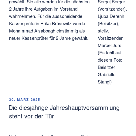
gewählt. Sie alle werden für die nächsten
Sergej Berger
2 Jahre ihre Aufgaben im Vorstand
(Vorsitzender),
wahrnehmen. Für die ausscheidende
Ljuba Derenh
Kassenprüferin Erika Brüsewitz wurde
(Beisitzer),
Mohammad Alsabbagh einstimmig als
stellv.
neuer Kassenprüfer für 2 Jahre gewählt.
Vorsitzender
Marcel Jürs,
(Es fehlt auf
diesem Foto
Beisitzer
Gabrielle
Stangl)
VERÖFFENTLICHT
30. MÄRZ 2025
AM
Die diesjährige Jahreshauptversammlung
steht vor der Tür